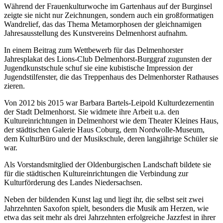
Während der Frauenkulturwoche im Gartenhaus auf der Burginsel
zeigte sie nicht nur Zeichnungen, sondern auch ein großformatigen
Wandrelief, das das Thema Metamorphosen der gleichnamigen
Jahresausstellung des Kunstvereins Delmenhorst aufnahm.
In einem Beitrag zum Wettbewerb für das Delmenhorster
Jahresplakat des Lions-Club Delmenhorst-Burggraf zugunsten der
Jugendkunstschule schuf sie eine kubistische Impression der
Jugendstilfenster, die das Treppenhaus des Delmenhorster Rathauses
zieren.
Von 2012 bis 2015 war Barbara Bartels-Leipold Kulturdezernentin
der Stadt Delmenhorst. Sie widmete ihre Arbeit u.a. den
Kultureinrichtungen in Delmenhorst wie dem Theater Kleines Haus,
der städtischen Galerie Haus Coburg, dem Nordwolle-Museum,
dem KulturBüro und der Musikschule, deren langjährige Schüler sie
war.
Als Vorstandsmitglied der Oldenburgischen Landschaft bildete sie
für die städtischen Kultureinrichtungen die Verbindung zur
Kulturförderung des Landes Niedersachsen.
Neben der bildenden Kunst lag und liegt ihr, die selbst seit zwei
Jahrzehnten Saxofon spielt, besonders die Musik am Herzen, wie
etwa das seit mehr als drei Jahrzehnten erfolgreiche Jazzfest in ihrer